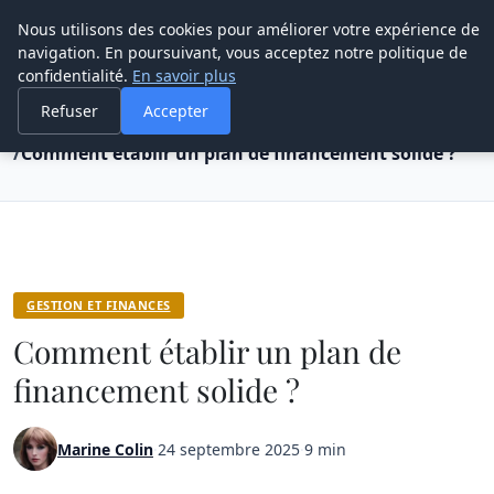
Grikoo
Nous utilisons des cookies pour améliorer votre expérience de
navigation. En poursuivant, vous acceptez notre politique de
confidentialité.
En savoir plus
Refuser
Accepter
Accueil
Gestion et finances
Comment établir un plan de financement solide ?
GESTION ET FINANCES
Comment établir un plan de
financement solide ?
Marine Colin
·
24 septembre 2025
·
9 min