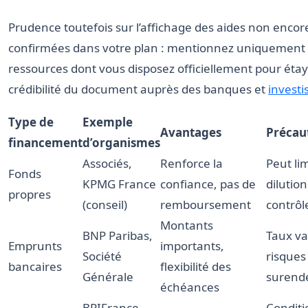
Prudence toutefois sur l’affichage des aides non encor
confirmées dans votre plan : mentionnez uniquement 
ressources dont vous disposez officiellement pour étay
crédibilité du document auprès des banques et
investi
Type de
Exemple
Avantages
Précau
financement
d’organismes
Associés,
Renforce la
Peut lim
Fonds
KPMG France
confiance, pas de
dilutio
propres
(conseil)
remboursement
contrôl
Montants
BNP Paribas,
Taux va
Emprunts
importants,
Société
risques
bancaires
flexibilité des
Générale
surend
échéances
BPIFrance,
Conditi