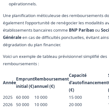
opérationnels.
Une planification méticuleuse des remboursements d
également l’opportunité de renégocier les modalités av
établissements bancaires comme
BNP Paribas
ou
Soc
Générale
en cas de difficultés ponctuelles, évitant ainsi
dégradation du plan financier.
Voici un exemple de tableau prévisionnel simplifié des
remboursements :
Capacité
Emprunt
Remboursement
Année
d’autofinancement
initial (€)
annuel (€)
(€)
2025
60 000
10 000
15 000
2026
50 000
10 000
20 000