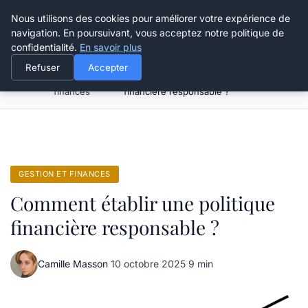
Grikoo
Nous utilisons des cookies pour améliorer votre expérience de
navigation. En poursuivant, vous acceptez notre politique de
confidentialité.
En savoir plus
Refuser
Accepter
Gestion et
Comment établir une politique
Accueil
finances
financière responsable ?
GESTION ET FINANCES
Comment établir une politique
financière responsable ?
Camille Masson
·
10 octobre 2025
·
9 min