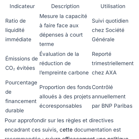
Indicateur
Description
Utilisation
Mesure la capacité
Ratio de
Suivi quotidien
à faire face aux
liquidité
chez Société
dépenses à court
immédiate
Générale
terme
Évaluation de la
Reporté
Émissions de
réduction de
trimestriellement
CO₂ évitées
l’empreinte carbone
chez AXA
Pourcentage
Proportion des fonds
Contrôlé
de
alloués à des projets
annuellement
financement
écoresponsables
par BNP Paribas
durable
Pour approfondir sur les règles et directives
encadrant ces suivis,
cette
documentation est
recommandée :
suivre efficacement une politique