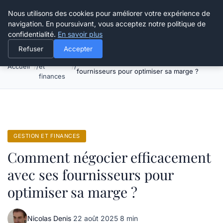
Grikoo
Nous utilisons des cookies pour améliorer votre expérience de
navigation. En poursuivant, vous acceptez notre politique de
confidentialité.
En savoir plus
Refuser
Accepter
Gestion
Comment négocier efficacement avec ses
Accueil
et
fournisseurs pour optimiser sa marge ?
finances
GESTION ET FINANCES
Comment négocier efficacement
avec ses fournisseurs pour
optimiser sa marge ?
Nicolas Denis
·
22 août 2025
·
8 min