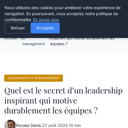
Grikoo
Nous utilisons des cookies pour améliorer votre expérience de
navigation. En poursuivant, vous acceptez notre politique de
confidentialité.
En savoir plus
Refuser
Accepter
Leadership
Quel est le secret d’un leadership
Accueil
et
inspirant qui motive durablement les
management
équipes ?
LEADERSHIP ET MANAGEMENT
Quel est le secret d’un leadership
inspirant qui motive
durablement les équipes ?
Nicolas Denis
·
22 août 2025
·
10 min