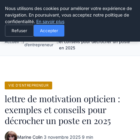
Grikoo
Nous utilisons des cookies pour améliorer votre expérience de
navigation. En poursuivant, vous acceptez notre politique de
confidentialité.
En savoir plus
Refuser
Accepter
lettre de motivation opticien : exemples
Vie
Accueil
et conseils pour décrocher un poste
d’entrepreneur
en 2025
VIE D’ENTREPRENEUR
lettre de motivation opticien :
exemples et conseils pour
décrocher un poste en 2025
Marine Colin
·
3 novembre 2025
·
9 min