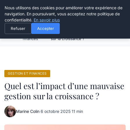
Grikoo
Nous utilisons des cookies pour améliorer votre expérience de
navigation. En poursuivant, vous acceptez notre politique de
confidentialité.
En savoir plus
Refuser
Accepter
Gestion et
Quel est l’impact d’une mauvaise gestion
Accueil
finances
sur la croissance ?
GESTION ET FINANCES
Quel est l’impact d’une mauvaise
gestion sur la croissance ?
Marine Colin
·
6 octobre 2025
·
11 min