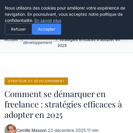
Grikoo
Nous utilisons des cookies pour améliorer votre expérience de
navigation. En poursuivant, vous acceptez notre politique de
confidentialité.
En savoir plus
Refuser
Accepter
Comment se démarquer en freelance
Stratégie et
Accueil
: stratégies efficaces à adopter en
développement
2025
STRATÉGIE ET DÉVELOPPEMENT
Comment se démarquer en
freelance : stratégies efficaces à
adopter en 2025
Camille Masson
·
22 décembre 2025
·
11 min