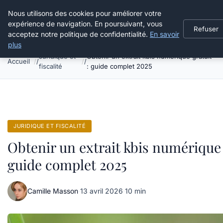
Grikoo
Nous utilisons des cookies pour améliorer votre
expérience de navigation. En poursuivant, vous
Refuser
acceptez notre politique de confidentialité.
En savoir
plus
Juridique et
Obtenir un extrait kbis numérique gratuit
Accueil
fiscalité
: guide complet 2025
JURIDIQUE ET FISCALITÉ
Obtenir un extrait kbis numérique 
guide complet 2025
Camille Masson
·
13 avril 2026
·
10 min